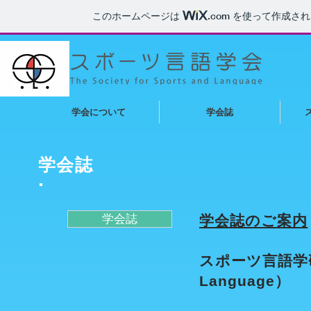
このホームページは
.com
を使って作成され
学会について
学会誌
学会誌
学会誌
学会誌のご案内
スポーツ言語学研究（
Language）