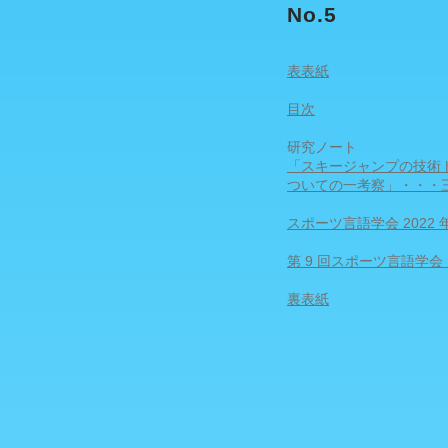
No.5
表表紙
目次
研究ノート
「スキージャンプの技術
ついての一考察」・・・三
スポーツ言語学会 2022
第 9 回スポーツ言語学会
裏表紙